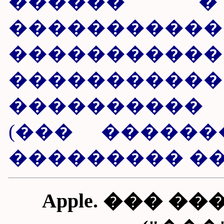
������ 
�����������
������
��������
����������
(��� �����
��������� �
Apple. ��� �