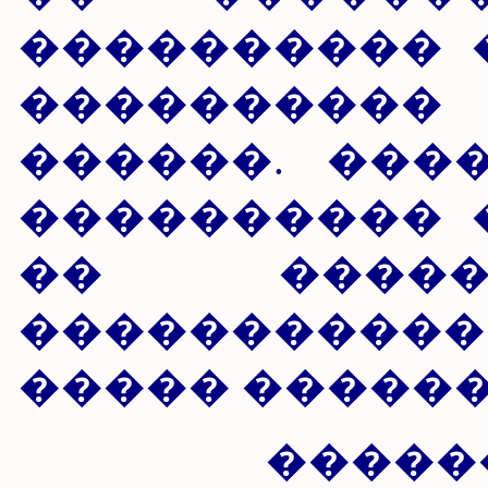
���������� 
����������
������. ���
���������� 
�� �����
����������� 
����� ������
������, �