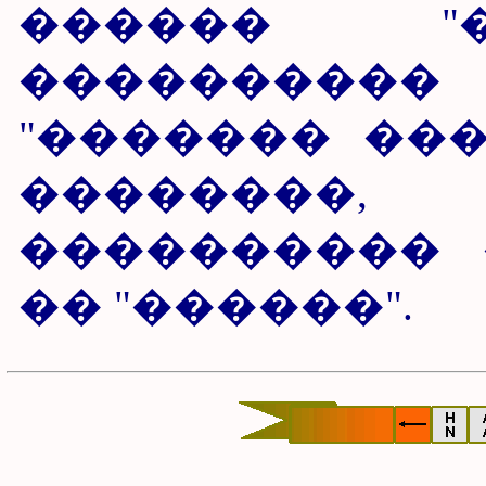
������ "��
����������
"������� ����
��������
���������� 
�� "������".