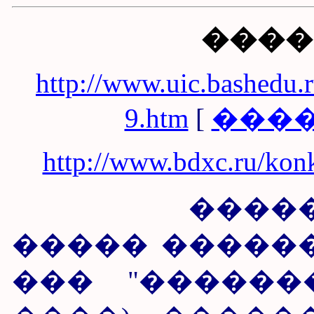
���� 
http://www.uic.bashedu.r
9.htm
[
���
http://www.bdxc.ru/konk
��������
����� ������
��� "�������