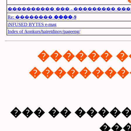
���������� ��� - ��������� ��
Re: ��������
����
-
9
iNFUSED BYTES e-mag
Index of /konkurs/hairetdinov/pageeng/
������ �
��������
��� �� �����
��