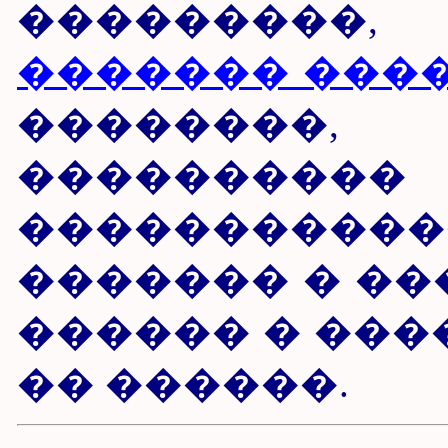
���������
������� ����
��������,
��������
�����������
������� � ��
������ � ���
�� ������.