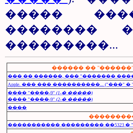
����� ���
�������� 
���������...
������ �� "������
��� �� ������, ��� "������� ���
Apple. ��� ��� ����������... ("���" � 
���� "����-9"
(1-� �����)
���� "����-9"
(2-� �����)
����
��������
����������� ��������� ��5323 � 