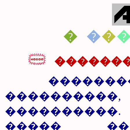
�
�
�
���������
��������� 
�������
����������
����� ��