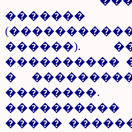
�������
������
(��������
������). �
���������� 
� ��������
��������
����������
����� �����