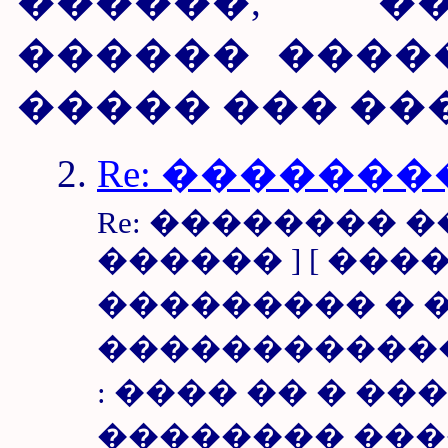
������, �
������ ����
����� ��� ��� 
Re: ������
Re: �������� �
������ ] [ ���
��������� � ��
������������� 
: ���� �� � �
�������� ��