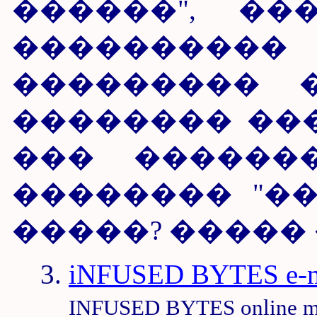
������", �
���������
��������� 
�������� ��
��� ������
�������� "��
�����? ����� 
iNFUSED BYTES e-
INFUSED BYTES online m