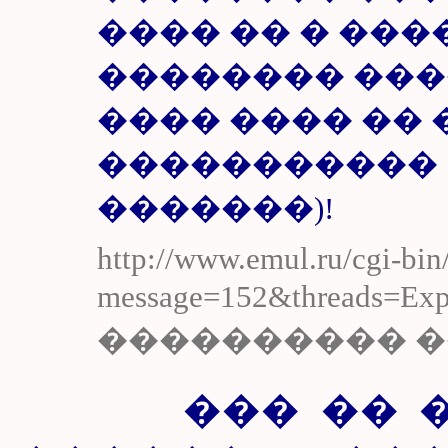
���� �� � ���
�������� ��
���� ���� ��
����������� : 
�������)!
http://www.emul.ru/cgi-bin
message=152&threads=Exp
���������� 
��� �� ���