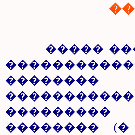
��
����� ����
����������
�������
�����������
���������
�������� (�