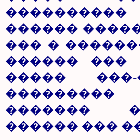
����������
������ �����
��� � ������
������ ��� 
����� ���-
��������
������� �
������ ��� �