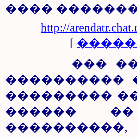
���� ��������
http://arendatr.ch
[
�����
��� ����
���������� 
��������� ��5
������ ��
����������,