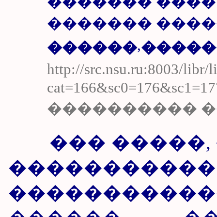
������� ����
������� ���
,
������
�����
http://src.nsu.ru:8003/libr/
cat=166&sc0=176&sc1=177
���������� 
��� �����, 
���������
����������