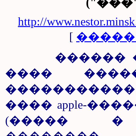
("���
http://www.nestor.mins
[
�����
������ ��
���� ����
����������
���� apple-��
(����� � 