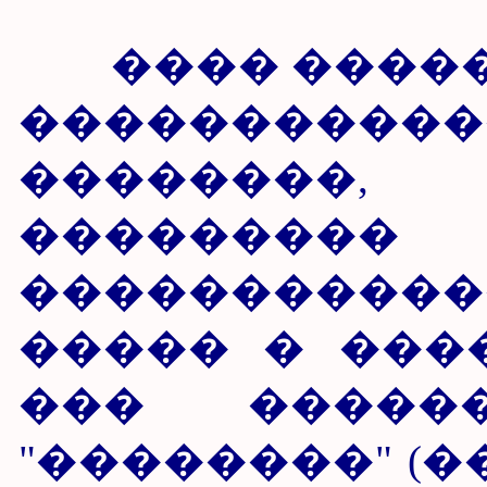
���� ������
����������
��������
�������
����������
����� � ����
��� �����
"��������" (