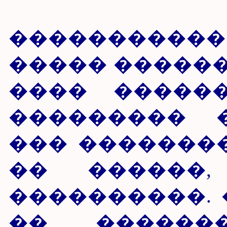
��� 
�����������
����� ������
���� �����
��������� 
��� ��������
�� ������
����������. 
�� ������