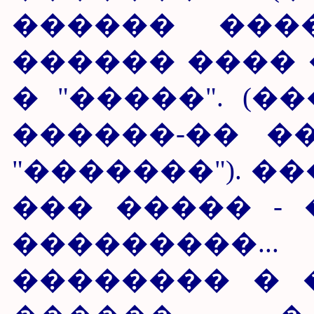
������ ���
������ ����
� "�����". (�
������-�� �
"�������"). ��
��� ����� -
���������..
�������� � 