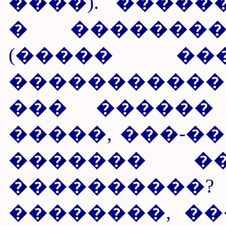
����). ����
� ��������
(����� ���
����������
��� ������ "
�����, ���-�
������� �
����������?
��������, �