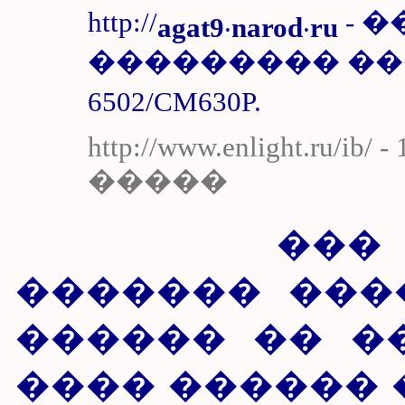
http://
.
.
- 
agat9
narod
ru
��������� ��
6502/CM630P.
http://www.enlight.r
�����
��� ���
������� ���
������ �� �
���� ������ 