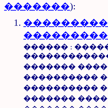
�������
):
����������
���������
������ : ����
������������
������� �����
���������� �
���������� 
������� �����