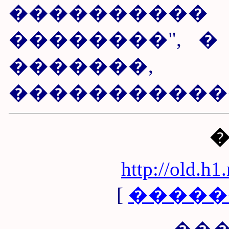
����������
��������", �
�����
�����������
http://old.h1
[
�����