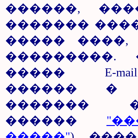
������, ��
������� �����
����� ����,
���������.
����� E-ma
������ � �
������� �
������
"�
�����"
). ���