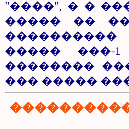
"����", � � �
����� �� �
����������
����� ���-
�������� ���
��� ����� ��
���������