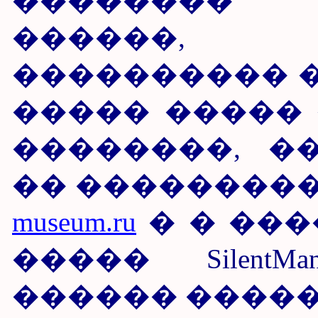
�������� �
������,
���������� �
����� ����� 
��������, �
�� ��������
museum.ru
� � ��
����� SilentM
������ ����