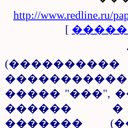
http://www.redline.ru/pap
[
�����
�����
(���������� 
���������
����� "���",
������ �
������� (�